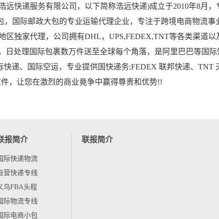
快递服务有限公司，以下简称浩远快递)成立于2010年8月
政小包，国际邮政大包的专业运输代理企业，专注于跨境电商物流
区独家代理，公司拥有DHL，UPS,FEDEX,TNT等各类渠道以
送，日处理国际包裹数万件送至全球每个角落，是阿里巴巴等国际
递、国际空运，专业提供国快递务;FEDEX 联邦快递、TNT 
取件，让您在激烈的商业竟争中赢得尊贵和优势!!
联报简介
联报简介
国际快递物流
自营快递专线
义乌FBA头程
国际物流专线
国际电商小包