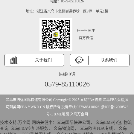
电话：0579-85110026
地址：浙江省义乌市北苑街道春唅一区7幛一单元1楼
扫一扫关注
官方微信
关于我们
联系我们
热线电话
0579-85110026
义乌市浩远国际快递有限公司 Copyright © 2025 义乌FBA物流,义乌FBA头程,义
乌到美国FBA YWKD.CN 版权所有 投诉专线:0579-85110026
浙ICP备12008523
号-1
XML地图
义乌万企网
技术支持:
万企网
网站关健字：
义乌国际快递公司
，
义乌EMS小包
,
物流
查询
,
义乌FBA空加派服务
，
义乌物流网
，
义乌欧洲FBA专线
，
义乌