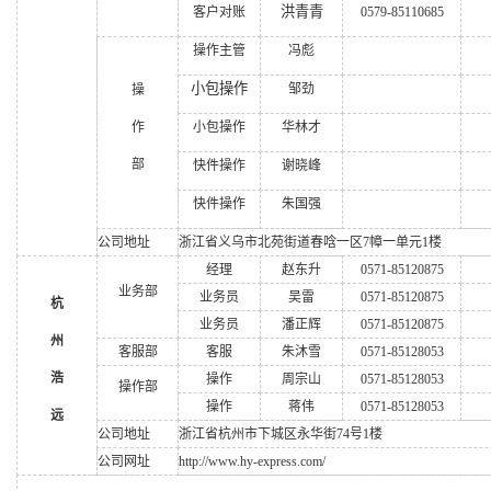
洪青青
客户对账
0579-85110685
操作主管
冯彪
小包操作
邹劲
操
作
小包操作
华林才
部
快件操作
谢晓峰
快件操作
朱国强
公司地址
浙江省义乌市北苑街道春唅一区7幛一单元1楼
经理
赵东升
0571-85120875
业务部
业务员
吴雷
0571-85120875
杭
业务员
潘正辉
0571-85120875
州
客服部
客服
朱沐雪
0571-85128053
浩
操作
周宗山
0571-85128053
操作部
操作
蒋伟
0571-85128053
远
公司地址
浙江省杭州市下城区永华街74号1楼
公司网址
http://www.hy-express.com/