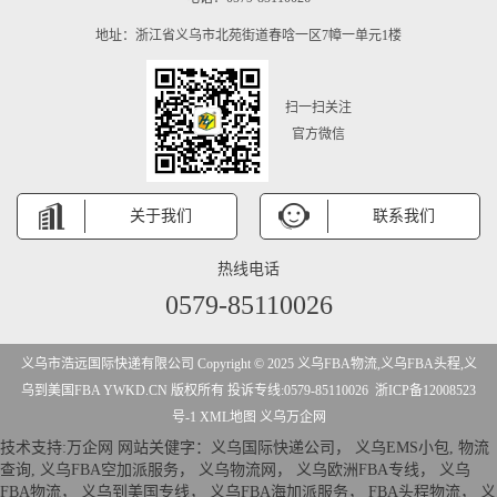
地址：浙江省义乌市北苑街道春唅一区7幛一单元1楼
扫一扫关注
官方微信
关于我们
联系我们
热线电话
0579-85110026
义乌市浩远国际快递有限公司 Copyright © 2025 义乌FBA物流,义乌FBA头程,义
乌到美国FBA YWKD.CN 版权所有 投诉专线:0579-85110026
浙ICP备12008523
号-1
XML地图
义乌万企网
技术支持:
万企网
网站关健字：
义乌国际快递公司
，
义乌EMS小包
,
物流
查询
,
义乌FBA空加派服务
，
义乌物流网
，
义乌欧洲FBA专线
，
义乌
FBA物流
，
义乌到美国专线
，
义乌FBA海加派服务
，
FBA头程物流
，
义