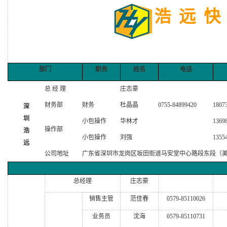
浩 远 快
部门
职务
姓名
电话
总 经 理
庄志豪
财务部
财务
杜晶晶
0755-84899420
1807
深
圳
小包操作
华林才
1369
操作部
浩
小包操作
刘强
1355
远
公司地址
广东省深圳市龙岗区坂田街道马安堂中心路段东段（美
总经理
庄志豪
销售主管
范佳春
0579-85110026
业务员
沈海
0579-85110731