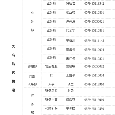
业务员
冯昭君
0579-85118542
业务员
张亚楼
0579-85110891
业
务
业务员
许亮清
0579-85650021
部
业务员
代全华
0579-85110831
业务员
吴杭川
0579-85111145
义
业务员
周海佼
0579-85110004
乌
业务员
朱佳俊
0579-85110821
浩
客服部
售后客服
曾晓敏
0579-85650032
远
IT
王益平
0579-85110004
IT部
快
人事部
人事
项莹
0579-85118910
递
财务总监
赵静
财
财务主管
傅露芬
0579-85118910
务
代理对账
吴冬晴
0579-85110550
部