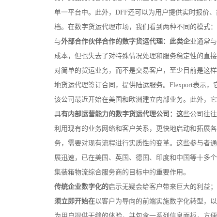
单一平台中。此外，DFF还可以为用户提供实时报价
档。在数字货运代理市场，我们看到两种不同的模式：
与
外部合作伙伴合作的数字货运代理：此类企
业通常与
成本，但也失去了对特殊情况处理和服务稳定性的直接
对简单的货运业务，而不是交易客户，至少目前是这样。
地货运代理签订合同，提供陆运服务。Flexport
该公司最近开始在美国和欧洲建立内部业务。此外，它还与
具
有内部运营能力的数字货运代理公司：这
些公司往往
利用现有的业务网络和客户关系，更快地启动和拓展各
务，需要对现有流程进行实质性的变革。这些参与者通常是
展迅速，已在美国、英国、德国、印度和中国等十多个
集装箱物流综合服务商的目标中的重要作用。
传统企业数字化的
启示无疑会给客户带来巨大的利益；
须立即开始在
以客户为导向的前端实施数字化转型，以提
为用户提供无缝的体验，并包含一系列信息面板，方便