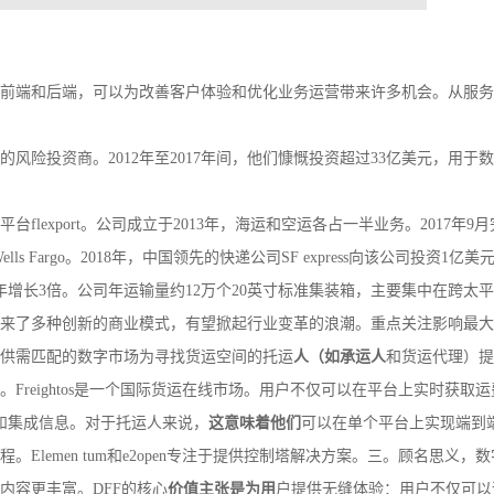
前端和后端，可以为改善客户体验和优化业务运营带来许多机会。从服务
的风险投资商。2012年至2017年间，他们慷慨投资超过33亿美元，用
export。公司成立于2013年，海运和空运各占一半业务。2017年9月完
nd和Wells Fargo。2018年，中国领先的快递公司SF express向该公司投资
增长3倍。公司年运输量约12万个20英寸标准集装箱，主要集中在跨太
来了多种创新的商业模式，有望掀起行业变革的浪潮。重点关注影响最大
供需匹配的数字市场为寻找货运空间的托运
人（如承运人
和货运代理）提
Freightos是一个国际货运在线市场。用户不仅可以在平台上实时获
和集成信息。对于托运人来说，
这意味着他们
可以在单个平台上实现端到端
Elemen tum和e2open专注于提供控制塔解决方案。三。顾名思义
内容更丰富。DFF的核心
价值主张是为用
户提供无缝体验：用户不仅可以