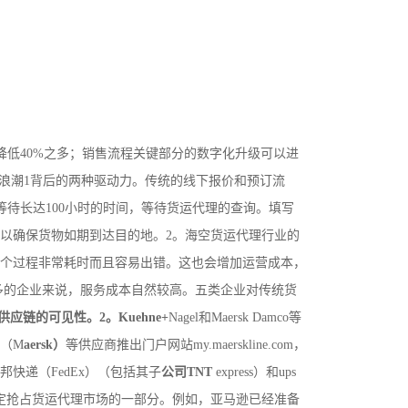
低40%之多；销售流程关键部分的数字化升级可以进
浪潮1背后的两种驱动力。传统的线下报价和预订流
以等待长达100小时的时间，等待货运代理的查询。填写
以确保货物如期到达目的地。2。海空货运代理行业的
个过程非常耗时而且容易出错。这也会增加运营成本，
户众多的企业来说，服务成本自然较高。五类企业对传统货
应链的可见性。2。Kuehne+
Nagel和Maersk Damco等
（M
aersk）
等供应商推出门户网站my.maerskline.com，
快递（FedEx）（包括其子
公司TNT
express）和ups
定抢占货运代理市场的一部分。例如，亚马逊已经准备