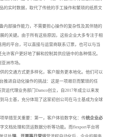
商品的实时数据，取代了传统的手工操作和繁琐的纸质文
具备内部操作能力，不需要担心操作的复杂性及其伴随的
展的关键。由于所有这些原因，这些企业大多专注于相
、易用的平台，可以直接与运营商联系订票，也可以与当
且还允许客户更好地了解和控制其供应链中的各种情况。
到亚洲市场。
供的交通方式更多样化，客户服务更本地化。他们可以
后台推进自动化操作的挑战：这是一项艰巨而繁琐的任
运代理业务部门Damco创立，自2017年成立以来发
到马士基，充分体现了这家初创公司在马士基成为全球
项举措至关重要：第一，客户体验数字化：传
统企业必
处理和货运数据分析等功能。而flexport平台将
单证处
理、开票等日常运
营流程自动化后，企业的服务