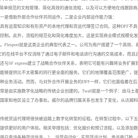
、简单规范的文档管理、简化高效的通信流程，以及可以方便地在线跟踪
一是借助外部合作伙伴共同运作，二是企业内部运作能力强：
具有运营知识和有形资产的本地代理和货运代理签订合同。这种DFF不
控制。此外，流程的规范化和简化难度加大，这是实现商业模式规模化发
Flexport就是这类企业的典型代表之一。公司为用户搭建了一个高效
表示，它的在线平台不仅消除了通过电子邮件和电话进行沟通的交易成本，而
SF express建立了战略合作伙伴关系，表明它可能有兴趣将业务扩展
能够提供比不太密集的同行更全面的服务。它们的地理覆盖范围更广，提
种业务活动。然而，与对外合作开展业务的DFF一样，它们也面临着在
由实施数字化战略的传统企业创建的。Twall就是一个例子：由马士基货
国家和地区设立了办事处。威尔的品牌归属关系也发生了变化，从达姆科
传统货运代理将很快被迫踏上数字化转型的征程。在转型过程中，以下五
供更好的用户体验。相关举措包括：优化报价和预订流程，以及添加数字文档
用户查询各种货运信息。2、 运营自动化：实现货运计划、承运商订舱、