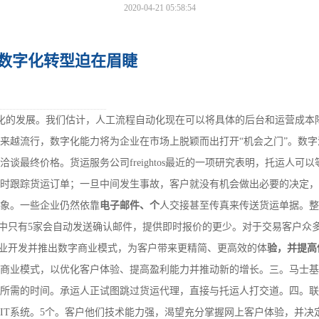
2020-04-21 05:58:54
数字化转型迫在眉睫
的发展。我们估计，人工流程自动化现在可以将具体的后台和运营成本降
来越流行，数字化能力将为企业在市场上脱颖而出打开“机会之门”。数字
洽谈最终价格。货运服务公司freightos最近的一项研究表明，托运人可
时跟踪货运订单；一旦中间发生事故，客户就没有机会做出必要的决定，
象。一些企业仍然依靠
电子邮件、个
人交接甚至传真来传送货运单据。整
货运代理中只有5家会自动发送确认邮件，提供即时报价的更少。对于交易客
rt等初创企业开发并推出数字商业模式，为客户带来更精简、更高效的体
验，并提高供
商业模式，以优化客户体验、提高盈利能力并推动新的增长。三。马士基
所需的时间。承运人正试图跳过货运代理，直接与托运人打交道。四。联邦
IT系统。5个。客户他们技术能力强，渴望充分掌握网上客户体验，并决