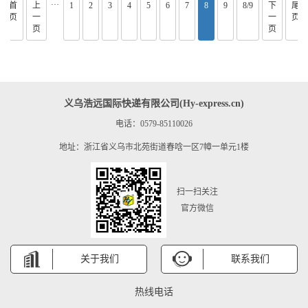
···
首
上
1
2
3
4
5
6
7
8
9
8/9
下
尾
页
一
一
页
页
页
义乌浩远国际快递有限公司(Hy-express.cn)
电话：0579-85110026
地址：浙江省义乌市北苑街道春唅一区7幛一单元1楼
扫一扫关注
官方微信
关于我们
联系我们
热线电话