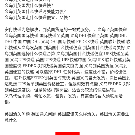
义乌到英国发什么快递快？
义乌到英国什么快递清关能力强？
义乌到英国走什么快递便宜，又快？
安冉快递为您解决，到英国货运的一站式服务。，义乌至英国快递
义乌英国国际快递 国际快递至英国 义乌DHL快递至英国 英国DHL
DHL中国 中国DHL 义乌DHL国际快递 FEDEX快递 英国联邦快递 联
邦快递从义乌发英国 到英国什么快递便宜 到英国什么快递清关好 义
乌到英国选择什么快递合算 义乌到英国什么快递便宜 UPS快递至英
国 义乌UPS快递 英国UPS快递 UPS快递中国 义乌UPS 联邦快递到英
国速度快 FEDEX联邦快递英国清关能力强 义乌到英国货运 义乌到
英国便宜的快递 可以选择]DHL 性价比高，速度还不错，价格也便
宜， 联邦快递FEDEX到英国时效快 英国义乌当天发货，次日英国到
达派送 UPS蓝单到英国价格便宜，但是时效有点慢 义乌FEDEX联邦
到英国速度快，但是价格稍微高些，适合比较急的快递运输。
义乌代理采购，帮忙收货，验货，发货，有需要的客人请联系洽
谈。
英国清关问题 英国通关问题 英国应该怎么样清关，英国清关需要注
意什么