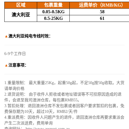
区域
包裹重量
运费单价（RMB/KG）
0.05-0.5KG
58
澳大利亚
0.5-25KG
61
▲
澳大利亚纯电专线
时效：
6-9个工作日
▲
注意事项：
1.重量限制： 最大重量25Kg，起重50g起，不足50g按50g收取。大货
请单询价格
2.退货说明： 由于收件人拒收或者地址错误等不可控原因造成的退
件，会退至我司澳洲仓库，每包裹RMB55。
3.暂扣处理：退回澳洲仓库不发包裹或者因客户要求暂扣的包裹，免
费保存期为10天，超过10天，RMB2/天/件
4.重派费用：因收件人问题产生的退件，退回澳洲仓库再要求重派会
产生二次派送费，费用单询
查询网址： http://www.auspost.com.au