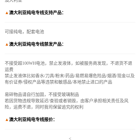
澳大利亚
▲
澳大利亚纯电专线
支持产品：
可接纯电，配套电池
▲
澳大利亚纯电专线
禁发产品：
不接受超100WH电池，禁止发液体，如被服务商发现，不退货不退
运费
禁止发液体比如香水/刀具/粉末/药品/易燃易爆危险品/烟酒/现金以及
有价证券/侵权产品等违禁和敏感品/本地禁止进口的产品
易碎物品请自行加固，不接受玻璃制品
若因货物违规导致延迟/查验或者销毁，由客户承担相关责任及风
险，运费不退，同时我司保留追究的权利
▲
澳大利亚纯电专线
报价：
<